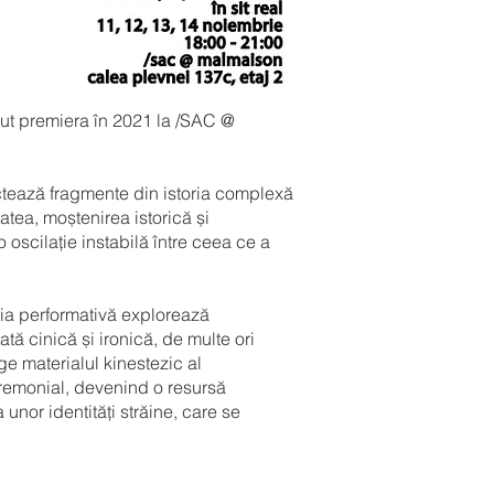
ut premiera în 2021 la /SAC @
ctează fragmente din istoria complexă
atea, moștenirea istorică și
-o oscilație instabilă între ceea ce a
ația performativă explorează
tă cinică și ironică, de multe ori
ge materialul kinestezic al
ceremonial, devenind o resursă
unor identități străine, care se