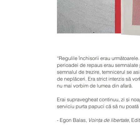
“Regulile închisorii erau următoarele. 
perioadei de repaus erau semnalate pr
semnalul de trezire, temnicerul se asi
de neplăceri. Era strict interzis să vor
nu mai vorbim de lumea din afară.
Erai supravegheat continuu, zi și noa
serviciu purta papuci că să nu poată f
- Egon Balas,
Voința de libertate
, Ed