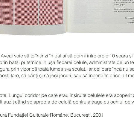
Aveai voie să te întinzi în pat și să dormi intre orele 10 seara și 
in bătăi puternice în ușa fiecărei celule, administrate de un t
gura prin vizor că toată lumea s-a sculat, iar cei care încă nu s
bești tare, să cânți și să joci jocuri, sau să încerci în orice alt
pte. Lungul coridor pe care erau înșiruite celulele era acoperit
i auzit când se apropia de celulă pentru a trage cu ochiul pe vi
itura Fundației Culturale Române, București, 2001