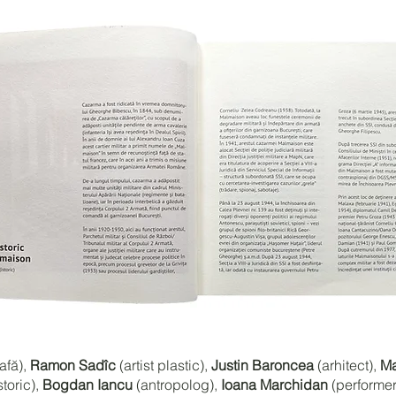
afă),
Ramon Sadîc
(artist plastic),
Justin Baroncea
(arhitect),
Ma
storic),
Bogdan Iancu
(antropolog),
Ioana Marchidan
(performer