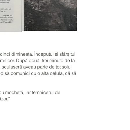
cinci dimineața. Începutul și sfârșitul
emnicer. După două, trei minute de la
e sculaseră aveau parte de tot soiul
 mod să comunici cu o altă celulă, că să
 cu mochetă, iar temnicerul de
zor.”