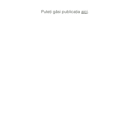
Puteți găsi publicația
aici
.