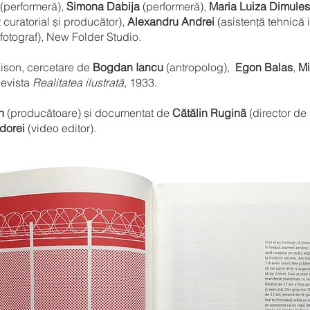
(performeră),
Simona Dabija
(performeră),
Maria Luiza Dimule
curatorial și producător),
Alexandru Andrei
(asistență tehnică 
fotograf), New Folder Studio.
aison, cercetare de
Bogdan Iancu
(antropolog),
Egon Balas
,
Mi
Revista
Realitatea ilustrată
, 1933.
n
(producătoare) și documentat de
Cătălin Rugină
(director de
dorei
(video editor).