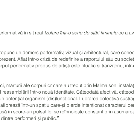
formativă în sit real
Izolare într-o serie de stări liminale
ce a av
opune un demers performativ, vizual și arhitectural, care cone
ezent. Aflat într-o criză de redefinire a raportului său cu societ
rpul performativ propus de artiști este ritualic și tranzitoriu, într
ici, mărturii ale corpurilor care au trecut prin Malmaison, instal
 reasamblării într-o nouă identitate. Câteodată afectivă, câteoda
 un potențial organism (dis)funcțional. Lucrarea colectivă sustra
recalibrează într-un spațiu care-și pierde intenționat caracterul 
să în score-uri pulsatile, se reînnoiește constant prin asumarea 
intre performeri și public.″