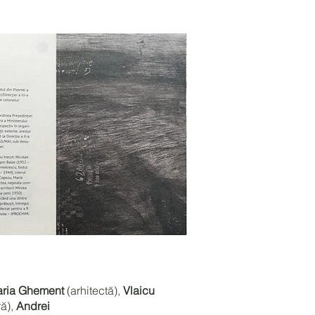
ria Ghement
(arhitectă),
Vlaicu
ă),
Andrei