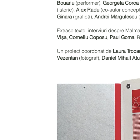
Bouariu
(performer),
Georgeta Corca
(istoric),
Alex Radu
(co-autor concept 
Ginara
(grafică),
Andrei Mărgulescu
(
Extrase texte: interviuri despre Malm
Vișa
,
Corneliu Coposu
,
Paul Goma
, 
Un proiect coordonat de
Laura Troca
Vezentan
(fotograf),
Daniel Mihail Atu