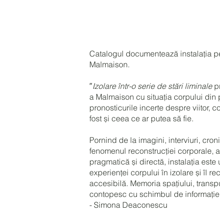
Catalogul documentează instalația per
Malmaison.
″
Izolare într-o serie de stări liminale
pr
a Malmaison cu situația corpului din pr
pronosticurile incerte despre viitor, co
fost și ceea ce ar putea să fie.
Pornind de la imagini, interviuri, cron
fenomenul reconstrucției corporale, al
pragmatică și directă, instalația este
experienței corpului în izolare și îl 
accesibilă. Memoria spațiului, transpu
contopesc cu schimbul de informație d
- Simona Deaconescu