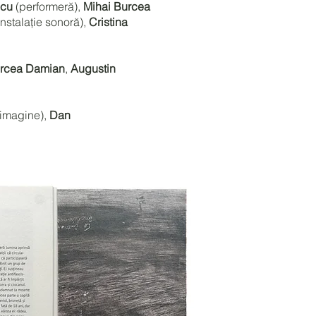
scu
(performeră),
Mihai Burcea
instalație sonoră),
Cristina
rcea Damian
,
Augustin
 imagine),
Dan