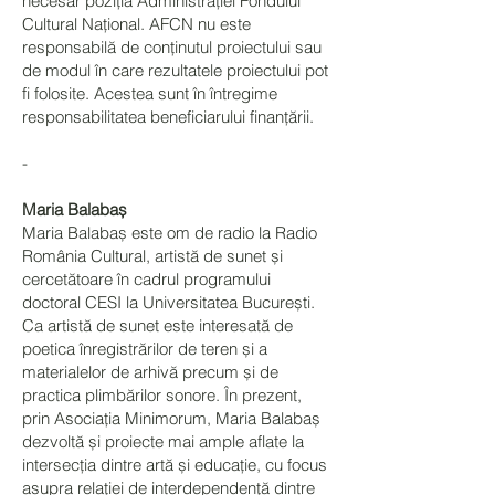
necesar poziția Administrației Fondului
Cultural Național. AFCN nu este
responsabilă de conținutul proiectului sau
de modul în care rezultatele proiectului pot
fi folosite. Acestea sunt în întregime
responsabilitatea beneficiarului finanțării.
-
Maria Balabaș
Maria Balabaș este om de radio la Radio
România Cultural, artistă de sunet și
cercetătoare în cadrul programului
doctoral CESI la Universitatea București.
Ca artistă de sunet este interesată de
poetica înregistrărilor de teren și a
materialelor de arhivă precum și de
practica plimbărilor sonore. În prezent,
prin Asociația Minimorum, Maria Balabaș
dezvoltă și proiecte mai ample aflate la
intersecția dintre artă și educație, cu focus
asupra relației de interdependență dintre