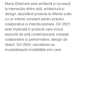
Maria Ghement este arhitectă și lucrează
la intersecția dintre artă, arhitectură și
design, abordând proiecte la diferite scări,
cu un interes constant pentru practici
colaborative și interdisciplinare. Din 2021,
este implicată în proiecte care includ
expoziții de artă contemporană, instalații
colaborative și performative, design de
obiect. Din 2024, cercetarea sa
investighează modalitățile prin care
discursul curatorial poate fi tradus în
spațiu. Această direcție se reflectă atât în
activitatea didactică desfășurată cu
studenții din anul I ai Universității de
Arhitectură „Ion Mincu”, cât și în
workshopuri centrate pe comunicarea unei
intenții prin mijloace spațiale.
Dumitru Gorzo
Dumitru Gorzo (n. în 1975) produce
imagini încă din 1987. În prezent, locuiește