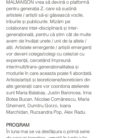
MALMAISON vrea să devină o platformă
pentru generația Z, care să susțină
artistele / artiștii să-și găsească vocile,
triburile și publicurile. Mizăm pe
colaborare inter-disciplinară și inter-
generațională, pentru că știm cât de multe
avem de învățat unele / unii de la altele /
alții. Artistele emergente / artiștii emergenți
vor deveni colege/colegi cu cele/cei cu
experiență, cercetând împreună
inter/multi/trans-generaționalitatea și
modurile în care aceasta poate fi abordată.
Artiste/artiști și teoreticiene/teoreticieni din
alte generații care vor coordona atelierele
sunt Maria Balabaș, Justin Baroncea, Irina
Botea Bucan, Nicolae Comănescu, Maria
Ghement, Dumitru Gorzo, Ioana
Marchidan, Rucsandra Pop, Alex Radu.
PROGRAM
În luna mai se va desfășura o primă serie
de sesiuni teoretice, urmată în lunile iulie-