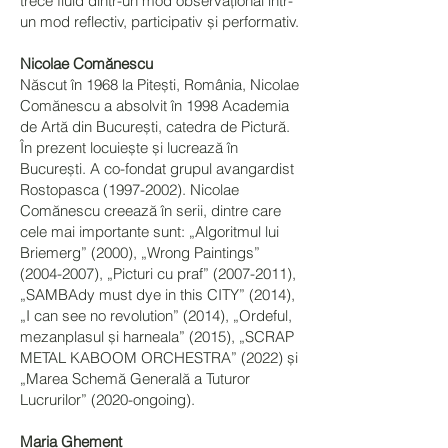
trece fluid dintr-un mod observațional într-
un mod reflectiv, participativ și performativ.
Nicolae Comănescu
Născut în 1968 la Pitești, România, Nicolae
Comănescu a absolvit în 1998 Academia
de Artă din București, catedra de Pictură.
În prezent locuiește și lucrează în
București. A co-fondat grupul avangardist
Rostopasca
(1997-2002)
. Nicolae
Comănescu creează în serii, dintre care
cele mai importante sunt: „Algoritmul lui
Briemerg” (2000), „Wrong Paintings”
(2004-2007)
, „Picturi cu praf”
(2007-2011)
,
„SAMBAdy must dye in this CITY” (2014),
„I can see no revolution” (2014), „Ordeful,
mezanplasul și harneala” (2015), „SCRAP
METAL KABOOM ORCHESTRA” (2022) și
„Marea Schemă Generală a Tuturor
Lucrurilor” (2020-ongoing).
Maria Ghement