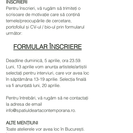
ÎNSCRIERI
Pentru înscrieri, vă rugăm să trimiteți o
scrisoare de motivație care să conțină
temele/preocupările de cercetare,
portofoliul și CV-ul / bio-ul prin formularul
următor:
FORMULAR ÎNSCRIERE
Deadline duminică, 5 aprilie, ora 23.59.
Luni, 13 aprilie vom anunța artistele/artiștii
selectați pentru interviuri, care vor avea loc
în săptămâna 13-19 aprilie. Selecția finală
va fi anunțată luni, 20 aprilie.
Pentru întrebări, vă rugăm să ne contactați
la adresa de email
info@spatiuldeartacontemporana.ro
.
ALTE MENȚIUNI
Toate atelierele vor avea loc în București.