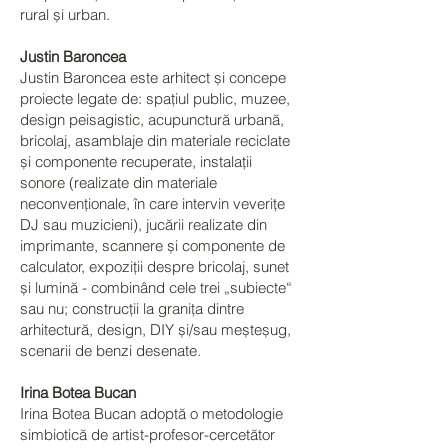
rural și urban.
Justin Baroncea
Justin Baroncea este arhitect și concepe
proiecte legate de: spațiul public, muzee,
design peisagistic, acupunctură urbană,
bricolaj, asamblaje din materiale reciclate
și componente recuperate, instalații
sonore (realizate din materiale
neconvenționale, în care intervin veverițe
DJ sau muzicieni), jucării realizate din
imprimante, scannere și componente de
calculator, expoziții despre bricolaj, sunet
și lumină - combinând cele trei „subiecte“
sau nu; construcții la granița dintre
arhitectură, design, DIY și/sau meșteșug,
scenarii de benzi desenate.
Irina Botea Bucan
Irina Botea Bucan adoptă o metodologie
simbiotică de artist-profesor-cercetător