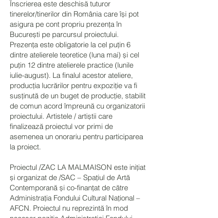
Înscrierea este deschisă tuturor
tinerelor/tinerilor din România care își pot
asigura pe cont propriu prezența în
București pe parcursul proiectului.
Prezența este obligatorie la cel puțin 6
dintre atelierele teoretice (luna mai) și cel
puțin 12 dintre atelierele practice (lunile
iulie-august). La finalul acestor ateliere,
producția lucrărilor pentru expoziție va fi
susținută de un buget de producție, stabilit
de comun acord împreună cu organizatorii
proiectului. Artistele / artiștii care
finalizează proiectul vor primi de
asemenea un onorariu pentru participarea
la proiect.
Proiectul /ZAC LA MALMAISON este inițiat
și organizat de /SAC – Spațiul de Artă
Contemporană și co-finanțat de către
Administrația Fondului Cultural Național –
AFCN. Proiectul nu reprezintă în mod