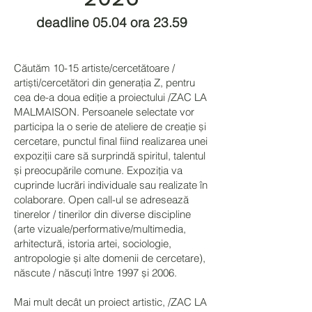
deadline 05.04 ora 23.59
Căutăm 10-15 artiste/cercetătoare /
artiști/cercetători din generația Z, pentru
cea de-a doua ediție a proiectului /ZAC LA
MALMAISON. Persoanele selectate vor
participa la o serie de ateliere de creație și
cercetare, punctul final fiind realizarea unei
expoziții care să surprindă spiritul, talentul
și preocupările comune. Expoziția va
cuprinde lucrări individuale sau realizate în
colaborare. Open call-ul se adresează
tinerelor / tinerilor din diverse discipline
(arte vizuale/performative/multimedia,
arhitectură, istoria artei, sociologie,
antropologie și alte domenii de cercetare),
născute / născuți între 1997 și 2006.
Mai mult decât un proiect artistic, /ZAC LA