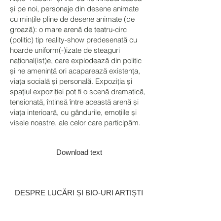
și pe noi, personaje din desene animate
cu mințile pline de desene animate (de
groază): o mare arenă de teatru-circ
(politic) tip reality-show predesenată cu
hoarde uniform(-)izate de steaguri
național(ist)e, care explodează din politic
și ne amenință ori acaparează existența,
viața socială și personală. Expoziția și
spațiul expoziției pot fi o scenă dramatică,
tensionată, întinsă între această arenă și
viața interioară, cu gândurile, emoțiile și
visele noastre, ale celor care participăm.
Download text
DESPRE LUCĂRI ȘI BIO-URI ARTIȘTI