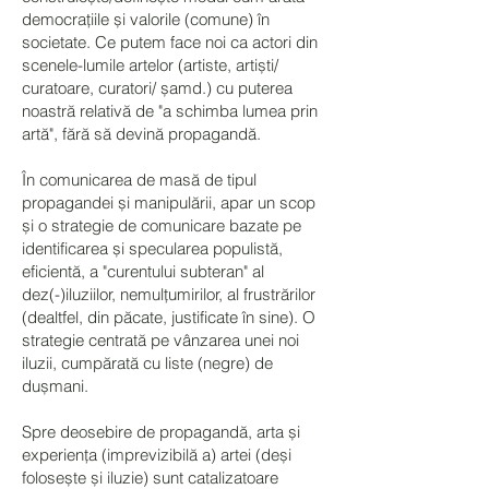
democrațiile și valorile (comune) în
societate. Ce putem face noi ca actori din
scenele-lumile artelor (artiste, artiști/
curatoare, curatori/ șamd.) cu puterea
noastră relativă de "a schimba lumea prin
artă", fără să devină propagandă.
În comunicarea de masă de tipul
propagandei și manipulării, apar un scop
și o strategie de comunicare bazate pe
identificarea și specularea populistă,
eficientă, a "curentului subteran" al
dez(-)iluziilor, nemulțumirilor, al frustrărilor
(dealtfel, din păcate, justificate în sine). O
strategie centrată pe vânzarea unei noi
iluzii, cumpărată cu liste (negre) de
dușmani.
Spre deosebire de propagandă, arta și
experiența (imprevizibilă a) artei (deși
folosește și iluzie) sunt catalizatoare