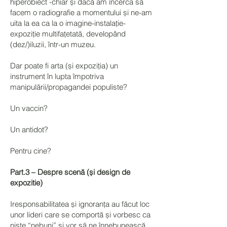
hiperobiect -chiar și dacă am încerca să
facem o radiografie a momentului și ne-am
uita la ea ca la o imagine-instalație-
expoziție multifațetată, developând
(dez/)iluzii, într-un muzeu.
Dar poate fi arta (și expoziția) un
instrument în lupta împotriva
manipulării/propagandei populiste?
Un vaccin?
Un antidot?
Pentru cine?
Part.3 – Despre scenă (și design de
expozitie)
Iresponsabilitatea și ignoranța au făcut loc
unor lideri care se comportă și vorbesc ca
niște “nebuni” și vor să ne înnebunească