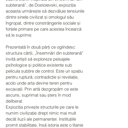
subterană”, de Dostoievski, expoziția
aceasta urmărește să dezvăluie tensiunile
dintre sinele civilizat și omologul său
îngropat, dintre constrângerile sociale și
forțele primare pe care acestea încearcă
să le suprime.
Prezentată în două părți ce oglindesc
structura cărții, „Însemnări din subterană”
invită artiști să exploreze peisajele
psihologice și politice existente sub
pelicula subțire de control. Este un spațiu
pentru ruptură, contradicție și revelație,
acolo unde arta devine teren pentru
excavații. Prin artă dezgropăm ce este
ascuns, suprimat sau șters în mod
deliberat.
Expoziția privește structurile pe care le
numim civilizație drept nimic mai mult
decât iluzii ale permanenței. Instituțiile
promit stabilitate, însă istoria este o litanie