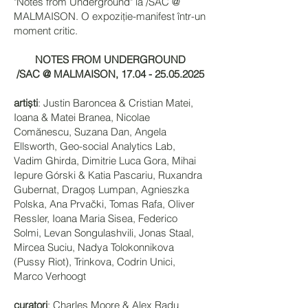
"Notes from Underground" la /SAC @
MALMAISON. O expoziție-manifest într-un
moment critic.
NOTES FROM UNDERGROUND
/SAC @ MALMAISON, 17.04 - 25.05.2025
artiști
: Justin Baroncea & Cristian Matei,
Ioana & Matei Branea, Nicolae
Comănescu, Suzana Dan, Angela
Ellsworth, Geo-social Analytics Lab,
Vadim Ghirda, Dimitrie Luca Gora, Mihai
Iepure Górski & Katia Pascariu, Ruxandra
Gubernat, Dragoș Lumpan, Agnieszka
Polska, Ana Prvački, Tomas Rafa, Oliver
Ressler, Ioana Maria Sisea, Federico
Solmi, Levan Songulashvili, Jonas Staal,
Mircea Suciu, Nadya Tolokonnikova
(Pussy Riot), Trinkova, Codrin Unici,
Marco Verhoogt
curatori
: Charles Moore & Alex Radu