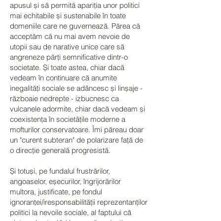
apusul și să permită apariția unor politici
mai echitabile și sustenabile în toate
domeniile care ne guvernează. Părea că
acceptăm că nu mai avem nevoie de
utopii sau de narative unice care să
angreneze părți semnificative dintr-o
societate. Și toate astea, chiar dacă
vedeam în continuare că anumite
inegalități sociale se adâncesc și linșaje -
războaie nedrepte - izbucnesc ca
vulcanele adormite, chiar dacă vedeam și
coexistența în societățile moderne a
mofturilor conservatoare. Îmi păreau doar
un "curent subteran" de polarizare față de
o direcție generală progresistă.
Și totuși, pe fundalul frustrărilor,
angoaselor, eșecurilor, îngrijorărilor
multora, justificate, pe fondul
ignoranței/iresponsabilității reprezentanților
politici la nevoile sociale, al faptului că