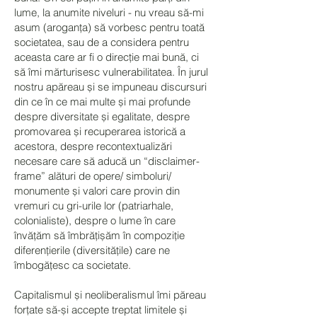
lume, la anumite niveluri - nu vreau să-mi
asum (aroganța) să vorbesc pentru toată
societatea, sau de a considera pentru
aceasta care ar fi o direcție mai bună, ci
să îmi mărturisesc vulnerabilitatea. În jurul
nostru apăreau și se impuneau discursuri
din ce în ce mai multe și mai profunde
despre diversitate și egalitate, despre
promovarea și recuperarea istorică a
acestora, despre recontextualizări
necesare care să aducă un “disclaimer-
frame” alături de opere/ simboluri/
monumente și valori care provin din
vremuri cu gri-urile lor (patriarhale,
colonialiste), despre o lume în care
învățăm să îmbrățișăm în compoziție
diferențierile (diversitățile) care ne
îmbogățesc ca societate.
Capitalismul și neoliberalismul îmi păreau
forțate să-și accepte treptat limitele și