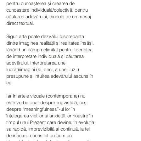
pentru cunoașterea și crearea de
cunoaștere individuală/colectivă, pentru
căutarea adevărului, dincolo de un mesaj
direct textual.
Sigur, arta poate dezvălui discrepanța
dintre imaginea realității și realitatea însăși,
lăsând un câmp nelimitat pentru libertatea
de interpretare individuală și căutarea
adevărului. Interpretarea unei
lucrări/imagini (și, deci, a unei iluzii)
presupune și intuirea adevărului ascuns în
ea.
Iar în artele vizuale (contemporane) nu
este vorba doar despre lingvistică, ci și
despre “meaningfulness”-ul lor în
înțelegerea vieților și anxietăților noastre în
timpul unui Prezent care devine, în evoluția
sa rapidă, imprevizibilă și continuă, la fel
de incomprehensibil precum un