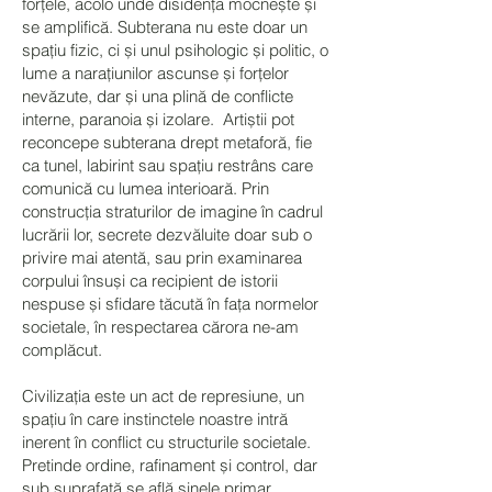
forțele, acolo unde disidența mocnește și
se amplifică. Subterana nu este doar un
spațiu fizic, ci și unul psihologic și politic, o
lume a narațiunilor ascunse și forțelor
nevăzute, dar și una plină de conflicte
interne, paranoia și izolare. Artiștii pot
reconcepe subterana drept metaforă, fie
ca tunel, labirint sau spațiu restrâns care
comunică cu lumea interioară. Prin
construcția straturilor de imagine în cadrul
lucrării lor, secrete dezvăluite doar sub o
privire mai atentă, sau prin examinarea
corpului însuși ca recipient de istorii
nespuse și sfidare tăcută în fața normelor
societale, în respectarea cărora ne-am
complăcut.
Civilizația este un act de represiune, un
spațiu în care instinctele noastre intră
inerent în conflict cu structurile societale.
Pretinde ordine, rafinament și control, dar
sub suprafață se află sinele primar,