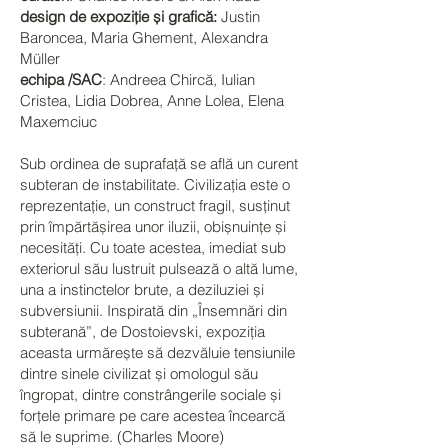
design de expoziție și grafică:
Justin
Baroncea, Maria Ghement, Alexandra
Müller
echipa /SAC
: Andreea Chircă, Iulian
Cristea, Lidia Dobrea, Anne Lolea, Elena
Maxemciuc
Sub ordinea de suprafață se află un curent
subteran de instabilitate. Civilizația este o
reprezentație, un construct fragil, susținut
prin împărtășirea unor iluzii, obișnuințe și
necesități. Cu toate acestea, imediat sub
exteriorul său lustruit pulsează o altă lume,
una a instinctelor brute, a deziluziei și
subversiunii. Inspirată din „Însemnări din
subterană”, de Dostoievski, expoziția
aceasta urmărește să dezvăluie tensiunile
dintre sinele civilizat și omologul său
îngropat, dintre constrângerile sociale și
forțele primare pe care acestea încearcă
să le suprime. (Charles Moore)