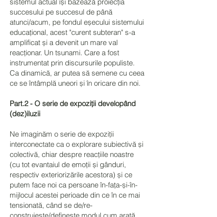
sistemul actual își bazează proiecția
succesului pe succesul de până
atunci/acum, pe fondul eșecului sistemului
educațional, acest "curent subteran" s-a
amplificat și a devenit un mare val
reacționar. Un tsunami. Care a fost
instrumentat prin discursurile populiste.
Ca dinamică, ar putea să semene cu ceea
ce se întâmplă uneori și în oricare din noi.
Part.2 - O serie de expoziții developând
(dez)iluzii
Ne imaginăm o serie de expoziții
interconectate ca o explorare subiectivă și
colectivă, chiar despre reacțiile noastre
(cu tot evantaiul de emoții și gânduri,
respectiv exteriorizările acestora) și ce
putem face noi ca persoane în-fața-și-în-
mijlocul acestei perioade din ce în ce mai
tensionată, când se de/re-
construiește/definește modul cum arată