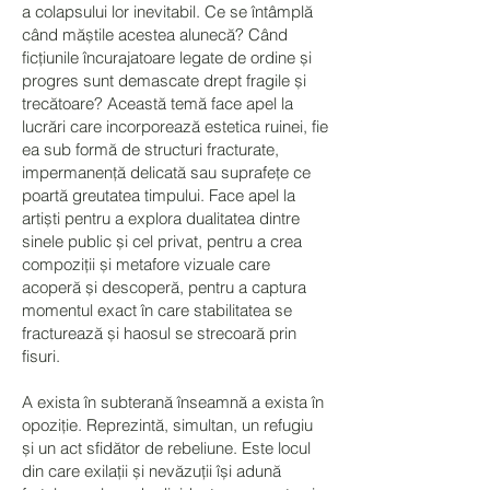
a colapsului lor inevitabil. Ce se întâmplă
când măștile acestea alunecă? Când
ficțiunile încurajatoare legate de ordine și
progres sunt demascate drept fragile și
trecătoare? Această temă face apel la
lucrări care incorporează estetica ruinei, fie
ea sub formă de structuri fracturate,
impermanență delicată sau suprafețe ce
poartă greutatea timpului. Face apel la
artiști pentru a explora dualitatea dintre
sinele public și cel privat, pentru a crea
compoziții și metafore vizuale care
acoperă și descoperă, pentru a captura
momentul exact în care stabilitatea se
fracturează și haosul se strecoară prin
fisuri.
A exista în subterană înseamnă a exista în
opoziție. Reprezintă, simultan, un refugiu
și un act sfidător de rebeliune. Este locul
din care exilații și nevăzuții își adună