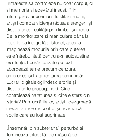
urmărește să controleze nu doar corpul, ci
și memoria și adevărul însuși. Prin
interogarea ascensiunii totalitarismului,
artiștii combat violența tăcută a ștergerii și
distorsiunea realității prin limbaj și media.
De la monitorizare și manipulare până la
rescrierea integrală a istoriei, aceștia
imaginează modurile prin care puterea
este întrebuințată pentru a-și autosusține
existența. Lucrări bazate pe text
abordează teme precum cenzura,
omisiunea și fragmentarea comunicării.
Lucrări digitale oglindesc erorile și
distorsiunile propagandei. Cine
controlează narațiunea și cine e șters din
istorie? Prin lucrările lor, artiștii dezgroapă
mecanismele de control și revendică
vocile care au fost suprimate.
„Însemnări din subterană” perturbă și
iluminează totodată, pe măsură ce