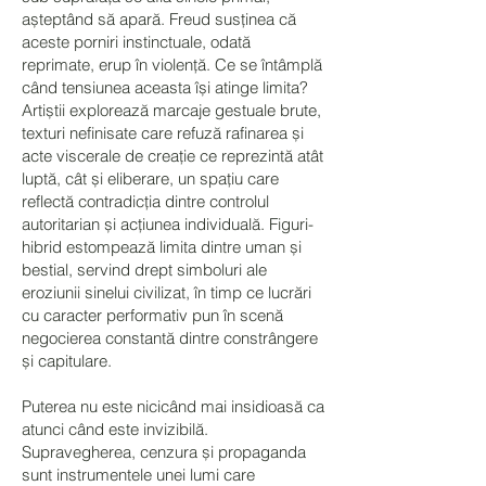
așteptând să apară. Freud susținea că
aceste porniri instinctuale, odată
reprimate, erup în violență. Ce se întâmplă
când tensiunea aceasta își atinge limita?
Artiștii explorează marcaje gestuale brute,
texturi nefinisate care refuză rafinarea și
acte viscerale de creație ce reprezintă atât
luptă, cât și eliberare, un spațiu care
reflectă contradicția dintre controlul
autoritarian și acțiunea individuală. Figuri-
hibrid estompează limita dintre uman și
bestial, servind drept simboluri ale
eroziunii sinelui civilizat, în timp ce lucrări
cu caracter performativ pun în scenă
negocierea constantă dintre constrângere
și capitulare.
Puterea nu este nicicând mai insidioasă ca
atunci când este invizibilă.
Supravegherea, cenzura și propaganda
sunt instrumentele unei lumi care