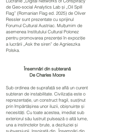
Lucrările „Digital Networks of Conspiracy”
de Geo-social Analytics Lab și „Oil Spill
Flag” (Romanian Flag ed. 2025) de Oliver
Ressler sunt prezentate cu sprijinul
Forumul Cultural Austriac. Mulțumim de
asemenea Institutului Cultural Polonez
pentru promovarea prezenței în expoziție
a lucrării „Ask the siren” de Agnieszka
Polska.
Însemnări din subterană
De Charles Moore
Sub ordinea de suprafață se află un curent
subteran de instabilitate. Civilizația este o
reprezentație, un construct fragil, susținut
prin împărtășirea unor iluzii, obișnuințe și
necesități. Cu toate acestea, imediat sub
exteriorul său lustruit pulsează o altă lume,
una a instinctelor brute, a deziluziei și
subversiunii. Inspirată din „Însemnări din