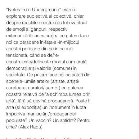
''Notes from Underground'' este o
explorare subiectivă și colectivă, chiar
despre reacțiile noastre (cu tot evantaiul
de emoții și gânduri, respectiv
exteriorizările acestora) și ce putem face
noi ca persoane în-fața-și-în-mijlocul
acestei perioade din ce în ce mai
tensionată, când se de/re-
construiește/definește modul cum arată
democrațiile și valorile (comune) în
societate. Ce putem face noi ca actori din
scenele-lumile artelor (artiste, artiști/
curatoare, curatori/ șamd.) cu puterea
noastră relativă de "a schimba lumea prin
artă", fără să devină propagandă. Poate fi
arta (și expoziția) un instrument în lupta
împotriva manipulării/propagandei
populiste? Un vaccin? Un antidot? Pentru
cine? (Alex Radu)