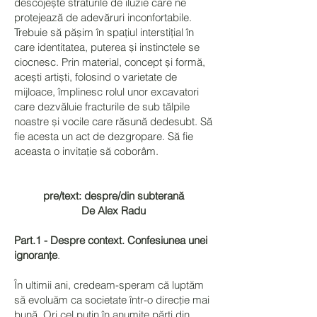
descojește straturile de iluzie care ne
protejează de adevăruri inconfortabile.
Trebuie să pășim în spațiul interstițial în
care identitatea, puterea și instinctele se
ciocnesc. Prin material, concept și formă,
acești artiști, folosind o varietate de
mijloace, împlinesc rolul unor excavatori
care dezvăluie fracturile de sub tălpile
noastre și vocile care răsună dedesubt. Să
fie acesta un act de dezgropare. Să fie
aceasta o invitație să coborâm.
pre/text: despre/din subterană
De Alex Radu
Part.1 - Despre context. Confesiunea unei
ignoranțe
.
În ultimii ani, credeam-speram că luptăm
să evoluăm ca societate într-o direcție mai
bună. Ori cel puțin în anumite părți din