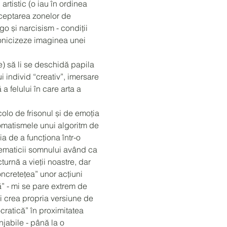
artistic (o iau în ordinea
acceptarea zonelor de
ego și narcisism - condiții
conicizeze imaginea unei
ie) să li se deschidă papila
 individ “creativ”, imersare
a felului în care arta a
colo de frisonul și de emoția
tomatismele unui algoritm de
ia de a funcționa într-o
lematicii somnului având ca
rnă a vieții noastre, dar
ncretețea” unor acțiuni
dă” - mi se pare extrem de
-și crea propria versiune de
ocratică” în proximitatea
njabile - până la o