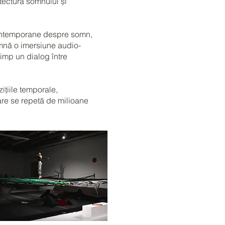
itectura somnului și
contemporane despre somn,
eamnă o imersiune audio-
 timp un dialog între
ițiile temporale,
care se repetă de milioane