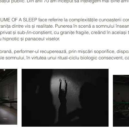
n spațiul public. Din anii 70 am început să înțelegem mai bine arh
OLUME OF A SLEEP face referire la complexitățile cunoașterii 
granița dintre vis și realitate. Punerea în scenă a somnului îns
u privat și sub-/in-conștient, cu granițe fragile, creând în același
u hipnotic și panaceul viselor.
ană, performer-ul recuperează, prin mișcări soporifice, dispoz
le somnului, în virtutea unui ritual-ciclu biologic consecvent, 