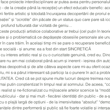
a face proiecte interdisciplinare ar putea avea pentru personalul 
ic - de la creație până la recepție) un efect educativ benefic: 
ii fertile artistic și totodată încurajarea decopertării de proriul 
eației” și “ocrotite” din păcate de un status quo care pare să i
e profund tulburată dar vizitată de geniu…
ste producții artistice colaborative ar trebui (cel puțin în teor
esie și o problematică ce depășește obsesiile personale ale unui
 în care trăim. În același timp mi se pare o recuperare benefică 
ie socială - și anume: ea a fost din start SINCRETICĂ
cu interes artistic real și cu o curiozitate genuină, cred eu. Din
care nu am mai colaborat până acum și inerent - ieșirea din au
atras deopotrivă și de alte câteva aspecte care mi-au oferit ocaz
 mi s-a părut interesant să particip la o punere în act a prob
ATEA. Cred că se pot spune multe lucruri despre treimea noctu
i putin conștientizat în timpul real al somnului. De aceea, “co
c realist și ne-fictionalizat cu mijloacele artelor scenice la “mo
 publicului - dar și mai mult - fiecărei identități din public - de a
 cu o plajă largă de opțiuni - de la imersivitatea “absolut” “dem
ițele dintre performeră și public să fie foarte volatile și interșa