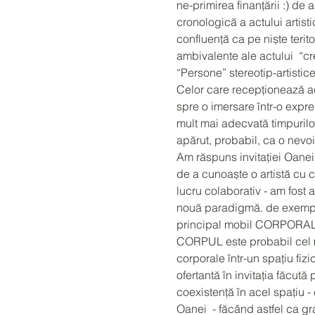
ne-primirea finanțării :) de 
cronologică a actului artist
confluență ca pe niște teritor
ambivalente ale actului “cr
“Persone” stereotip-artistic
Celor care recepționează ace
spre o imersare într-o expr
mult mai adecvată timpurilor
apărut, probabil, ca o nevo
Am răspuns invitației Oanei 
de a cunoaște o artistă cu 
lucru colaborativ - am fost 
nouă paradigmă. de exemplu,
principal mobil CORPORALIT
CORPUL este probabil cel ma
corporale într-un spațiu fizi
ofertantă în invitația făcută
coexistență în acel spațiu -
Oanei - făcând astfel ca gran