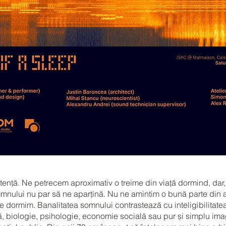
stență. Ne petrecem aproximativ o treime din viață dormind, dar
mnului nu par să ne aparțină. Nu ne amintim o bună parte din a
e dormim. Banalitatea somnului contrastează cu inteligibilitate
ă, biologie, psihologie, economie socială sau pur și simplu ima