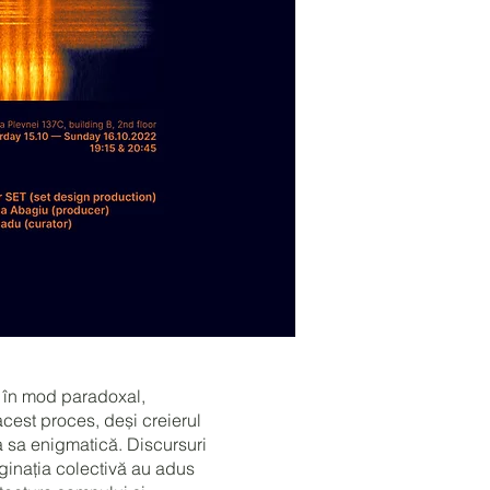
, în mod paradoxal,
cest proces, deși creierul
a sa enigmatică. Discursuri
ginația colectivă au adus