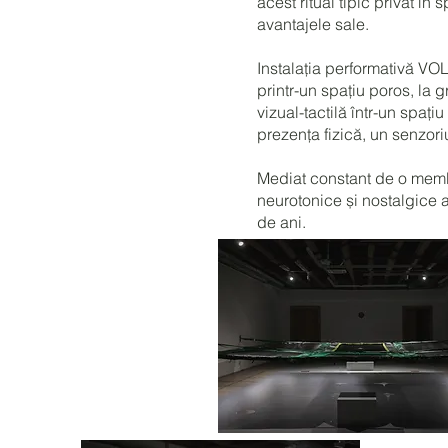
acest ritual tipic privat î
avantajele sale.
Instalația performativă V
printr-un spațiu poros, la 
vizual-tactilă într-un spați
prezența fizică, un senzori
Mediat constant de o membr
neurotonice și nostalgice a
de ani.