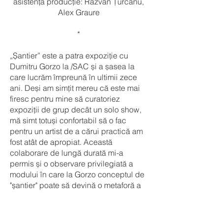
asistență producție: Răzvan Țurcanu,
Alex Graure
*
„Șantier” este a patra expoziție cu
Dumitru Gorzo la /SAC și a șasea la
care lucrăm împreună în ultimii zece
ani. Deși am simțit mereu că este mai
firesc pentru mine să curatoriez
expoziții de grup decât un solo show,
mă simt totuși confortabil să o fac
pentru un artist de a cărui practică am
fost atât de apropiat. Această
colaborare de lungă durată mi-a
permis și o observare privilegiată a
modului în care la Gorzo conceptul de
"șantier" poate să devină o metaforă a
unei creații aflate într-o stare de
experiment permanent, și a modului în
care Gorzo își transformă adesea