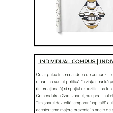
INDIVIDUAL COMPUS | IND
Ce ar putea însemna ideea de compoziție a
dinamica social-politică, în viața noastră p
(internațională) și spațiul expoziției, ca loc
Comenduirea Garnizoanei, cu specificul ei ar
Timișoarei devenită temporar "capitală" cult
acestor teme majore prezente în artele de 