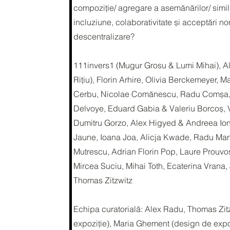
compoziție/ agregare a asemănărilor/ similari
incluziune, colaborativitate și acceptări n
descentralizare?
111invers1 (Mugur Grosu & Lumi Mihai), Al
Rițiu), Florin Arhire, Olivia Berckemeyer, M
Cerbu, Nicolae Comănescu, Radu Comșa, I
Delvoye, Eduard Gabia & Valeriu Borcoș, V
Dumitru Gorzo, Alex Higyed & Andreea Ion
Jaune, Ioana Joa, Alicja Kwade, Radu Man
Mutrescu, Adrian Florin Pop, Laure Prouvost,
Mircea Suciu, Mihai Toth, Ecaterina Vrana
Thomas Zitzwitz
Echipa curatorială: Alex Radu, Thomas Zit
expoziție), Maria Ghement (design de expo