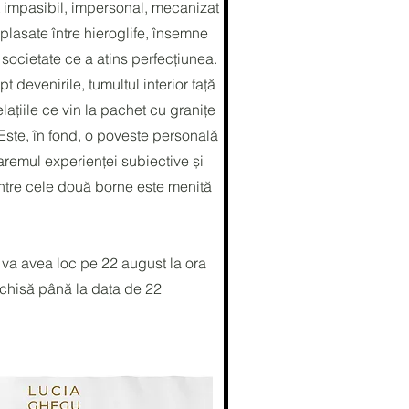
nt impasibil, impersonal, mecanizat
plasate între hieroglife, însemne
 societate ce a atins perfecțiunea.
t devenirile, tumultul interior față
ațiile ce vin la pachet cu granițe
Este, în fond, o poveste personală
remul experienței subiective și
 între cele două borne este menită
 va avea loc pe 22 august la ora
chisă până la data de 22