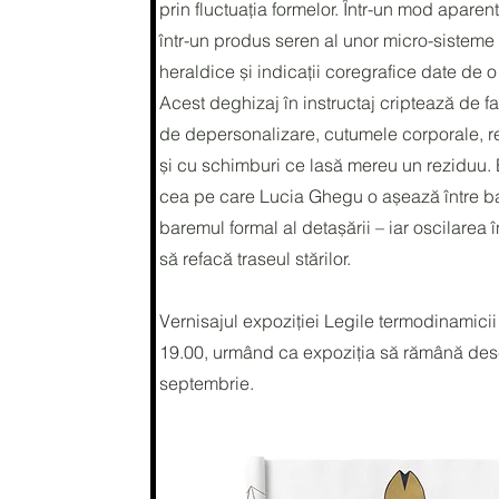
prin fluctuația formelor. Într-un mod apare
într-un produs seren al unor micro-sisteme 
heraldice și indicații coregrafice date de o
Acest deghizaj în instructaj criptează de fap
de depersonalizare, cutumele corporale, rel
și cu schimburi ce lasă mereu un reziduu. 
cea pe care Lucia Ghegu o așează între ba
baremul formal al detașării – iar oscilarea
să refacă traseul stărilor.
Vernisajul expoziției Legile termodinamicii
19.00, urmând ca expoziția să rămână des
septembrie.