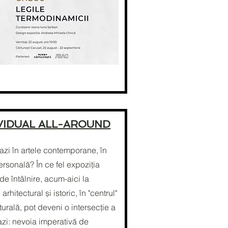
IVIDUAL ALL-AROUND
zi în artele contemporane, în
ersonală? În ce fel expoziția
 de întâlnire, acum-aici la
hitectural și istoric, în "centrul"
urală, pot deveni o intersecție a
azi: nevoia imperativă de