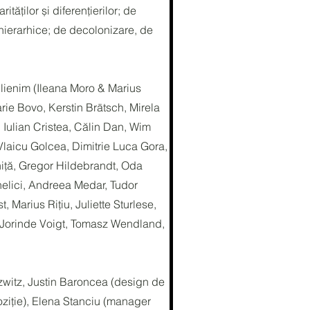
tăților și diferențierilor; de
onierarhice; de decolonizare, de
lienim (Ileana Moro & Marius
arie Bovo, Kerstin Brätsch, Mirela
ulian Cristea, Călin Dan, Wim
laicu Golcea, Dimitrie Luca Gora,
iță, Gregor Hildebrandt, Oda
elici, Andreea Medar, Tudor
 Marius Rițiu, Juliette Sturlese,
, Jorinde Voigt, Tomasz Wendland,
zwitz, Justin Baroncea (design de
ziție), Elena Stanciu (manager