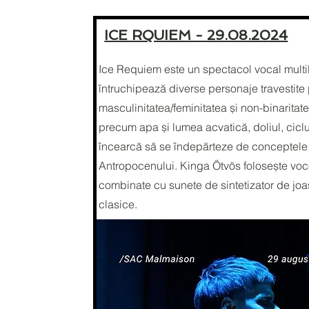
ICE RQUIEM - 29.08.2024
Ice Requiem este un spectacol vocal multi
întruchipează diverse personaje travestit
masculinitatea/feminitatea și non-binarita
precum apa și lumea acvatică, doliul, cicluri
încearcă să se îndepărteze de conceptele
Antropocenului. Kinga Ötvös folosește voc
combinate cu sunete de sintetizator de joa
clasice.