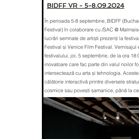
BIDFF VR - 5-8.09.2024
În perioada 5-8 septembrie, BIDFF (Buchar
Festival) în colaborare cu /SAC @ Malmais
lucrări semnate de artiști prezenți la fest
Festival și Venice Film Festival. Vernisajul 
festivalului, joi, 5 septembrie, de la ora 18:
inovatoare care fac parte din valul noilor 
intersectează cu arta și tehnologia. Acestea
călătorie interactivă printre diversele stratur
cosmice sau povești șamanice, până la cele