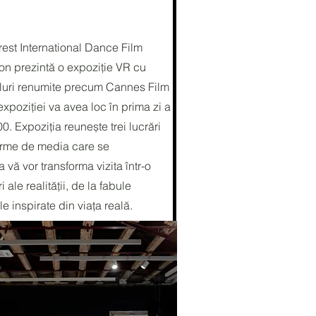
est International Dance Film
on prezintă o expoziție VR cu
ivaluri renumite precum Cannes Film
expoziției va avea loc în prima zi a
00. Expoziția reunește trei lucrări
forme de media care se
 vă vor transforma vizita într-o
i ale realității, de la fabule
 inspirate din viața reală.