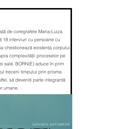
iată de coregrafele Maria-Luiza
 18 interviuri cu persoane cu
ația chestionează existența corpului
ra complexității proceselor pe
ței sale. BORN(E) aduce în prim
ul trecerii timpului prin prisma
fel, să deveniți parte integrantă
lor umane.