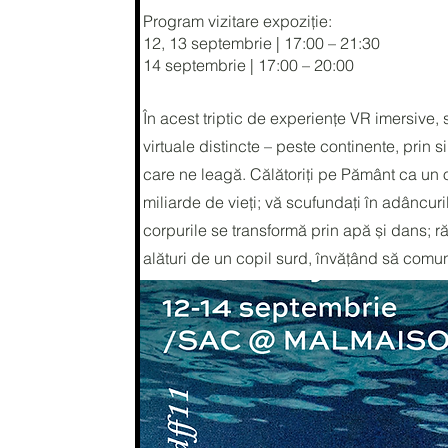
Program vizitare expoziție:
12, 13 septembrie | 17:00 – 21:30
14 septembrie | 17:00 – 20:00
În acest triptic de experiențe VR imersive, sun
virtuale distincte – peste continente, prin si
care ne leagă. Călătoriți pe Pământ ca un o
miliarde de vieți; vă scufundați în adâncur
corpurile se transformă prin apă și dans; ră
alături de un copil surd, învățând să comuni