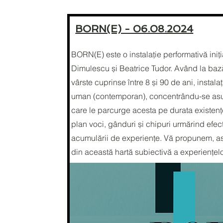
BORN(E) - 06.08.2024
BORN(E) este o instalație performativă iniț
Dimulescu și Beatrice Tudor. Având la bază
vârste cuprinse între 8 și 90 de ani, instal
uman (contemporan), concentrându-se asup
care le parcurge acesta pe durata existen
plan voci, gânduri și chipuri urmărind efect
acumulării de experiențe. Vă propunem, ast
din această hartă subiectivă a experiențe