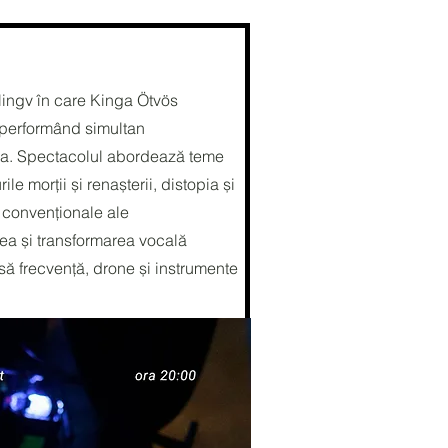
lingv în care Kinga Ötvös
e performând simultan
tea. Spectacolul abordează teme
le morții și renașterii, distopia și
 convenționale ale
ea și transformarea vocală
să frecvență, drone și instrumente