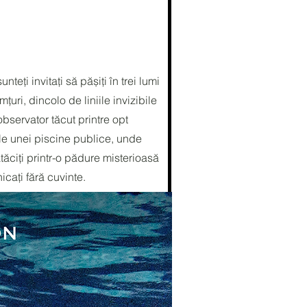
teți invitați să pășiți în trei lumi
mțuri, dincolo de liniile invizibile
bservator tăcut printre opt
ile unei piscine publice, unde
tăciți printr-o pădure misterioasă
cați fără cuvinte.​