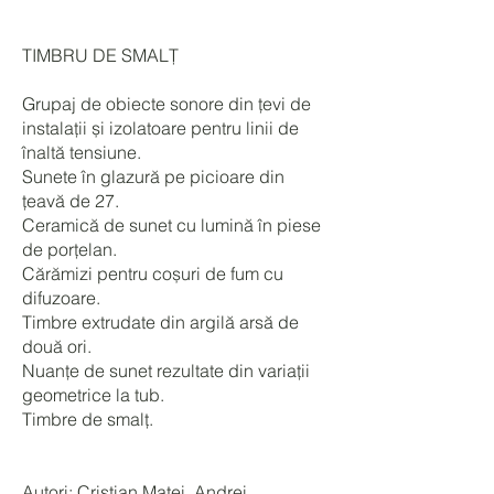
TIMBRU DE SMALȚ
Grupaj de obiecte sonore din țevi de
instalații și izolatoare pentru linii de
înaltă tensiune.
Sunete în glazură pe picioare din
țeavă de 27.
Ceramică de sunet cu lumină în piese
de porțelan.
Cărămizi pentru coșuri de fum cu
difuzoare.
Timbre extrudate din argilă arsă de
două ori.
Nuanțe de sunet rezultate din variații
geometrice la tub.
Timbre de smalț.
Autori: Cristian Matei, Andrei