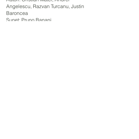
Angelescu, Razvan Turcanu, Justin
Baroncea
Sunet: Pruno Banani
Grafică: Alexandra Müller, Justin
Baroncea
/SAC @ MALMAISON
Vernisaj duminică, 2 martie, ora 18.00
02.03.2025 - 05.04.2025
joi-duminică 16.00-20.00
ENGLISH VERSION
Subscribe