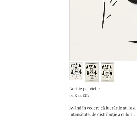
Acrilic pe hârtie
64 x 44 cm
-
Având în vedere că lucrările au fost
intensitate, de distribuție a culorii.